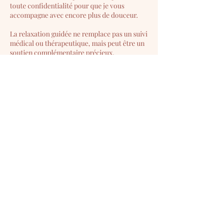
toute confidentialité pour que je vous
accompagne avec encore plus de douceur.
La relaxation guidée ne remplace pas un suivi
médical ou thérapeutique, mais peut être un
soutien complémentaire précieux.
Quel est le tarif d'une
séance ?
Séance individuelle :
40€
Formule 3 séances :
100€
La première séance est l’occasion de vous
offrir un vrai moment de calme et de
reconnexion, sans attente, juste pour
ressentir ce que cela vous apporte.
Si vous sentez que ces instants vous font du