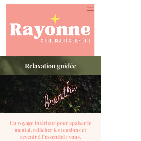
Relaxation guidée
Un voyage intérieur pour apaiser le
mental,
relâcher les tensions et
revenir à l’essentiel : vous.